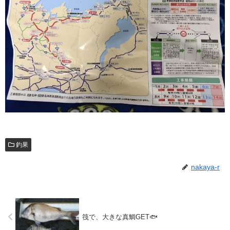
釣果
nakaya-r
筏で、大きな真鯛GET🐟