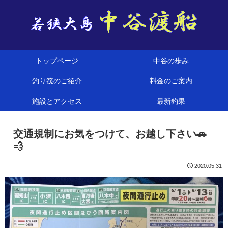
トップページ
中谷の歩み
釣り筏のご紹介
料金のご案内
施設とアクセス
最新釣果
交通規制にお気をつけて、お越し下さい🚗
💨
2020.05.31