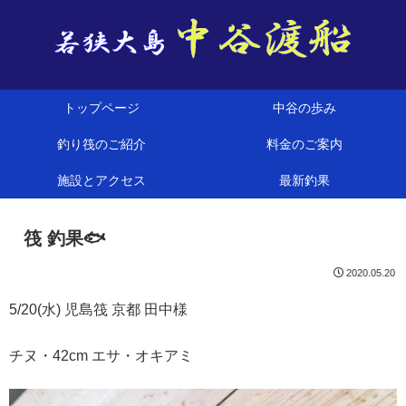
トップページ
中谷の歩み
釣り筏のご紹介
料金のご案内
施設とアクセス
最新釣果
筏 釣果🐟
2020.05.20
5/20(水) 児島筏 京都 田中様
チヌ・42cm エサ・オキアミ