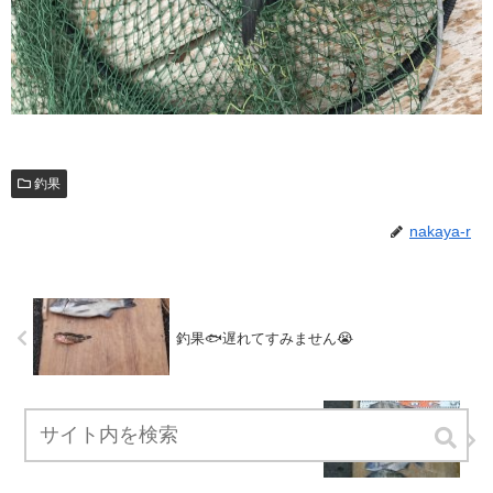
釣果
nakaya-r
釣果🐟遅れてすみません😭
筏 釣果🐟