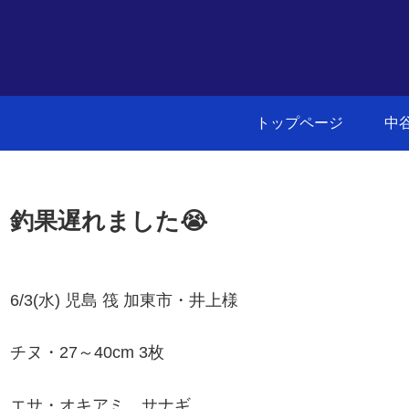
トップページ
中
釣果遅れました😭
6/3(水) 児島 筏 加東市・井上様
チヌ・27～40cm 3枚
エサ・オキアミ、サナギ