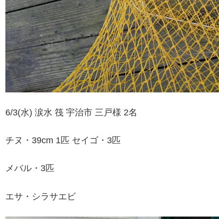
6/3(水) 涙水 筏 宇治市 三戸様 2名
チヌ・39cm 1匹 セイゴ・3匹
メバル・3匹
エサ・シラサエビ